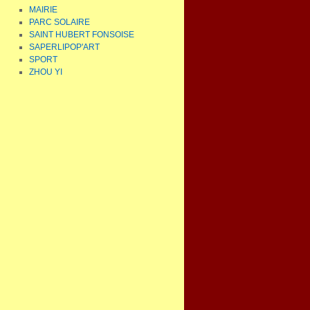
MAIRIE
PARC SOLAIRE
SAINT HUBERT FONSOISE
SAPERLIPOP'ART
SPORT
ZHOU YI