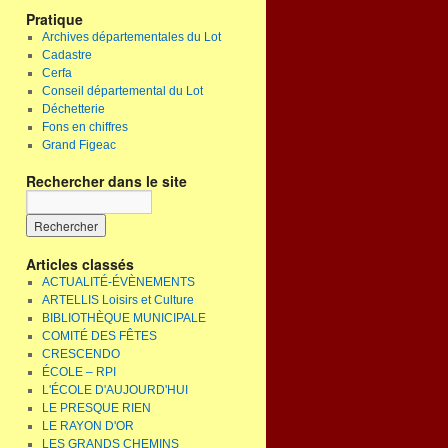
Pratique
Archives départementales du Lot
Cadastre
Cerfa
Conseil départemental du Lot
Déchetterie
Fons en chiffres
Grand Figeac
Rechercher dans le site
Articles classés
ACTUALITÉ-ÉVÈNEMENTS
ARTELLIS Loisirs et Culture
BIBLIOTHÈQUE MUNICIPALE
COMITÉ DES FÊTES
CRESCENDO
ÉCOLE – RPI
L'ÉCOLE D'AUJOURD'HUI
LE PRESQUE RIEN
LE RAYON D'OR
LES GRANDS CHEMINS