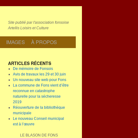
Site publié par l'association fonsoise
Artellis Loisirs et Culture
IMAGES
À PROPOS
ARTICLES RÉCENTS
De mémoire de Fonsois
Avis de travaux les 29 et 30 juin
Un nouveau site web pour Fons
La commune de Fons vient d’être
reconnue en catastrophe
naturelle pour la sécheresse
2019
Réouverture de la bibliothèque
municipale
Le nouveau Conseil municipal
est à l’œuvre
LE BLASON DE FONS