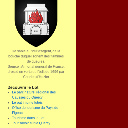
De sable au four d'argent, de la
bouche duquel sortent des flammes
de gueules.
Source : Armorial général de France,
dressé en vertu de l'édit de 1696 par
Charles d'Hozier
Découvrir le Lot
Le parc naturel régional des
Causses du Quercy
Le patrimoine lotois
Office de tourisme du Pays de
Figeac
Tourisme dans le Lot
Tout savoir sur le Quercy