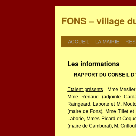
FONS – village d
ACCUEIL
LA MAIRIE
RES
Les informations
RAPPORT DU CONSEIL D’
Etaient présents
: Mme Meslier (
Mme Renaud (adjointe Cardai
Raingeard, Laporte et M. Mouto
(maire de Fons), Mme Tillet et
Laborie, Mmes Picard et Coquel
(maire de Camburat), M. Griffoul