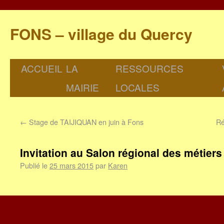
FONS – village du Quercy
ACCUEIL
LA
RESSOURCES
MAIRIE
LOCALES
←
Stage de TAIJIQUAN en juin à Fons
Ré
Invitation au Salon régional des métiers
Publié le
25 mars 2015
par
Karen