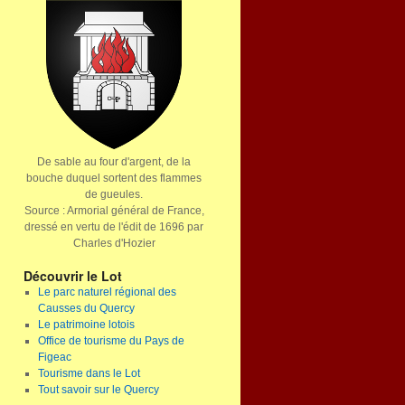
De sable au four d'argent, de la
bouche duquel sortent des flammes
de gueules.
Source : Armorial général de France,
dressé en vertu de l'édit de 1696 par
Charles d'Hozier
Découvrir le Lot
Le parc naturel régional des
Causses du Quercy
Le patrimoine lotois
Office de tourisme du Pays de
Figeac
Tourisme dans le Lot
Tout savoir sur le Quercy