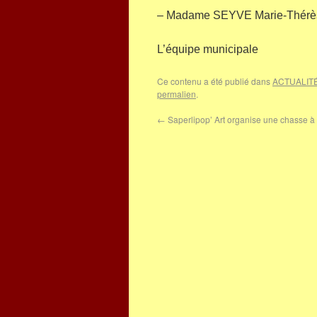
– Madame SEYVE Marie-Thérè
L’équipe municipale
Ce contenu a été publié dans
ACTUALIT
permalien
.
←
Saperlipop’ Art organise une chasse à 