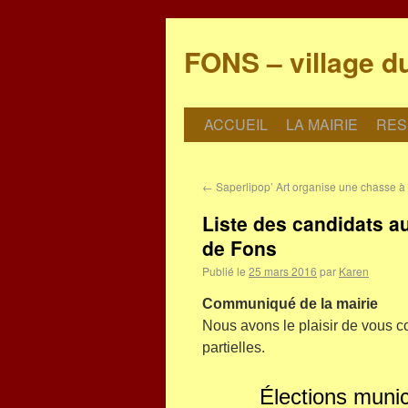
FONS – village d
ACCUEIL
LA MAIRIE
RES
←
Saperlipop’ Art organise une chasse à 
Liste des candidats a
de Fons
Publié le
25 mars 2016
par
Karen
Communiqué de la mairie
Nous avons le plaisir de vous 
partielles.
Élections munic