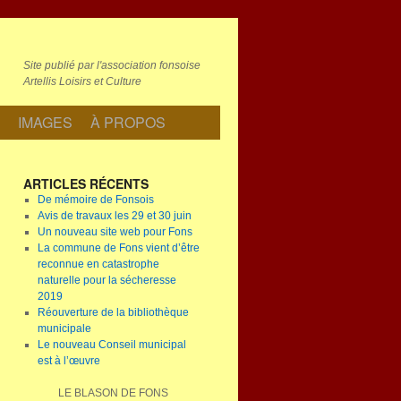
Site publié par l'association fonsoise
Artellis Loisirs et Culture
IMAGES
À PROPOS
ARTICLES RÉCENTS
De mémoire de Fonsois
Avis de travaux les 29 et 30 juin
Un nouveau site web pour Fons
La commune de Fons vient d’être
reconnue en catastrophe
naturelle pour la sécheresse
2019
Réouverture de la bibliothèque
municipale
Le nouveau Conseil municipal
est à l’œuvre
LE BLASON DE FONS