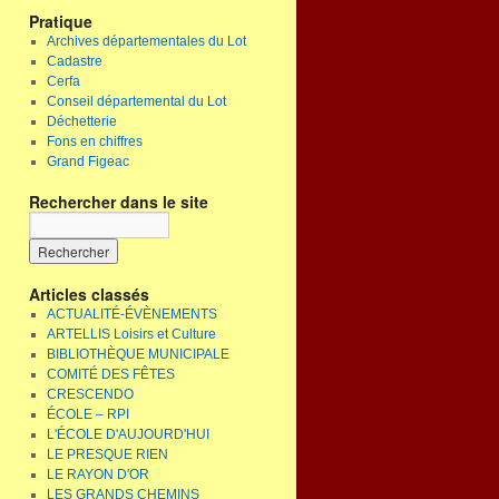
Pratique
Archives départementales du Lot
Cadastre
Cerfa
Conseil départemental du Lot
Déchetterie
Fons en chiffres
Grand Figeac
Rechercher dans le site
Articles classés
ACTUALITÉ-ÉVÈNEMENTS
ARTELLIS Loisirs et Culture
BIBLIOTHÈQUE MUNICIPALE
COMITÉ DES FÊTES
CRESCENDO
ÉCOLE – RPI
L'ÉCOLE D'AUJOURD'HUI
LE PRESQUE RIEN
LE RAYON D'OR
LES GRANDS CHEMINS